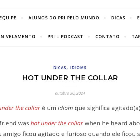
EQUIPE
ALUNOS DO PRI PELO MUNDO
DICAS
 NIVELAMENTO
PRI – PODCAST
CONTATO
TA
,
DICAS
IDIOMS
HOT UNDER THE COLLAR
outubro 30, 2024
under the collar
é um
idiom
que significa agitado(a)
friend was
hot under the collar
when he heard about
 amigo ficou agitado e furioso quando ele ficou