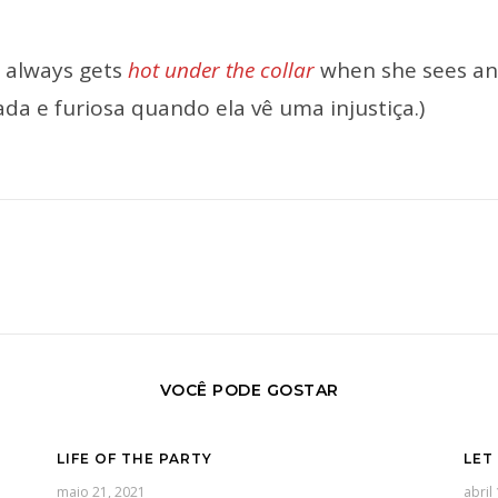
 always gets
hot under the collar
when she sees an i
ada e furiosa quando ela vê uma injustiça.)
VOCÊ PODE GOSTAR
LIFE OF THE PARTY
LET
maio 21, 2021
abril