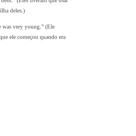
 debt.” (Eles tiveram que usar
lha deles.)
e was very young.” (Ele
rque ele começou quando era