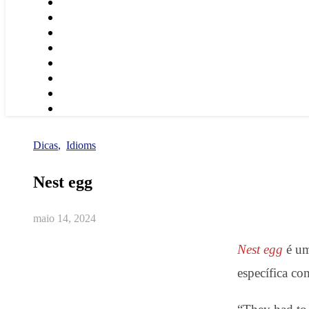
Dicas
,
Idioms
Nest egg
maio 14, 2024
Nest egg
é u
específica c