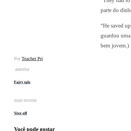
“They had to 
parte do dinh
“He saved up
guardou uma 
bem jovem.)
Por
Teacher Pri
anterior
Fairy tale
mais recente
Veer off
Você pode gostar