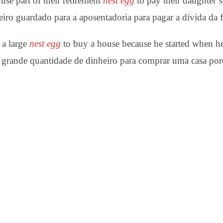
use part of their retirement
nest egg
to pay their daughter’s
eiro guardado para a aposentadoria para pagar a dívida da fi
 a large
nest egg
to buy a house because he started when h
grande quantidade de dinheiro para comprar uma casa po