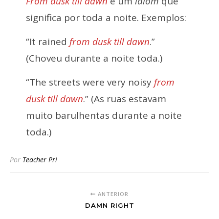
From dusk till dawn
é um
idiom
que
significa por toda a noite. Exemplos:
“It rained
from dusk till dawn
.”
(Choveu durante a noite toda.)
“The streets were very noisy
from
dusk till dawn
.” (As ruas estavam
muito barulhentas durante a noite
toda.)
Por
Teacher Pri
ANTERIOR
DAMN RIGHT