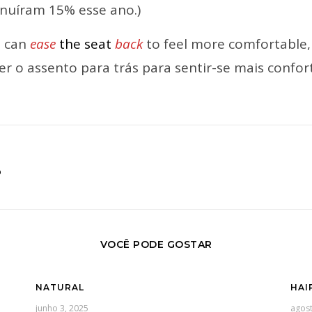
nuíram 15% esse ano.)
u can
ease
the seat
back
to feel more comfortable, 
r o assento para trás para sentir-se mais confortá
D
VOCÊ PODE GOSTAR
NATURAL
HAI
junho 3, 2025
agost