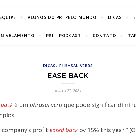
EQUIPE
ALUNOS DO PRI PELO MUNDO
DICAS
 NIVELAMENTO
PRI – PODCAST
CONTATO
TA
,
DICAS
PHRASAL VERBS
EASE BACK
março 27, 2024
 back
é um
phrasal verb
que pode significar diminu
mplos:
 company’s profit
eased back
by 15% this year.” (