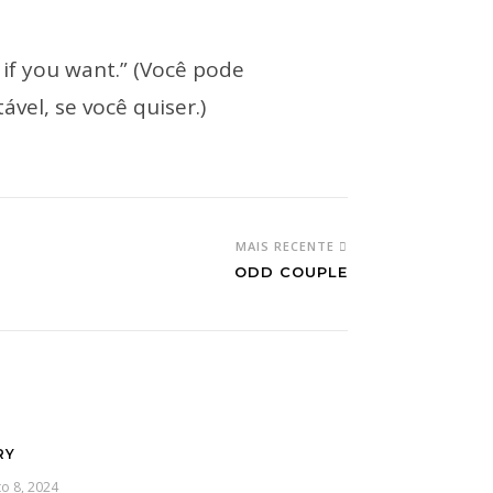
if you want.” (Você pode
vel, se você quiser.)
MAIS RECENTE
ODD COUPLE
RY
o 8, 2024