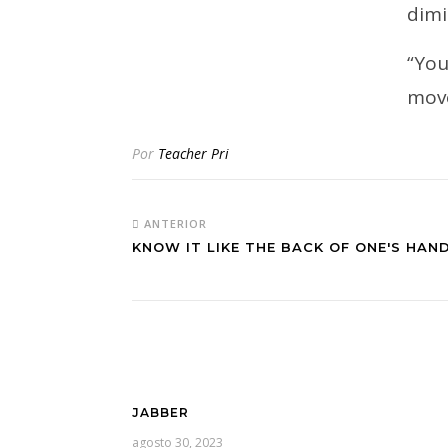
dimi
“Yo
move
Por
Teacher Pri
ANTERIOR
KNOW IT LIKE THE BACK OF ONE'S HAN
JABBER
agosto 30, 2023