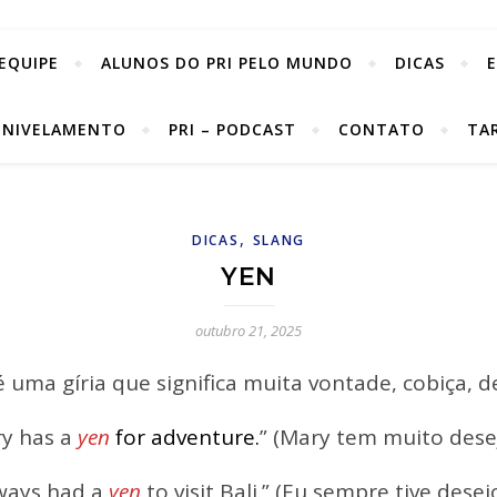
EQUIPE
ALUNOS DO PRI PELO MUNDO
DICAS
 NIVELAMENTO
PRI – PODCAST
CONTATO
TA
,
DICAS
SLANG
YEN
outubro 21, 2025
 uma gíria que significa muita vontade, cobiça, d
y has a
yen
for adventure.
” (Mary tem muito dese
lways had a
yen
to visit Bali.” (Eu sempre tive desejo