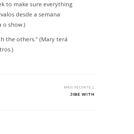
ek to make sure everything
ervalos desde a semana
 o show.)
h the others.” (Mary terá
ros.)
MAIS RECENTE
JIBE WITH