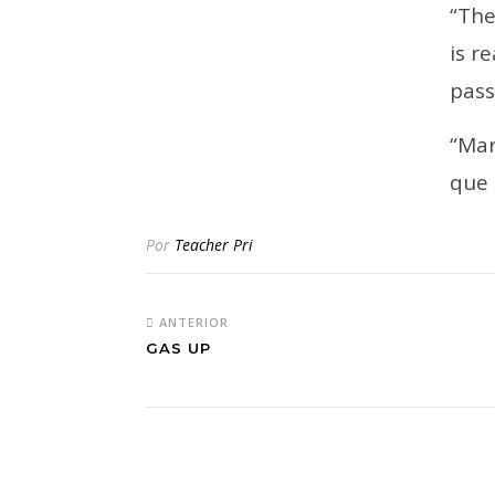
“The
is r
pass
“Mar
que 
Por
Teacher Pri
ANTERIOR
GAS UP