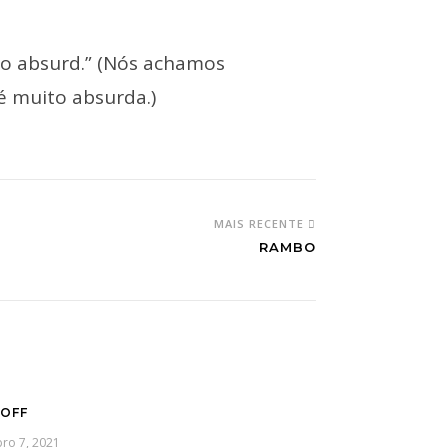
oo absurd.” (Nós achamos
 é muito absurda.)
MAIS RECENTE
RAMBO
 OFF
ro 7, 2021