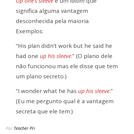
Up one’s sleeve
é um
idiom
que
significa alguma vantagem
desconhecida pela maioria.
Exemplos:
“His plan didn’t work but he said he
had one
up his sleeve
.” (O plano dele
não funcionou mas ele disse que tem
um plano secreto.)
“I wonder what he has
up his sleeve
.”
(Eu me pergunto qual é a vantagem
secreta que ele tem.)
Por
Teacher Pri