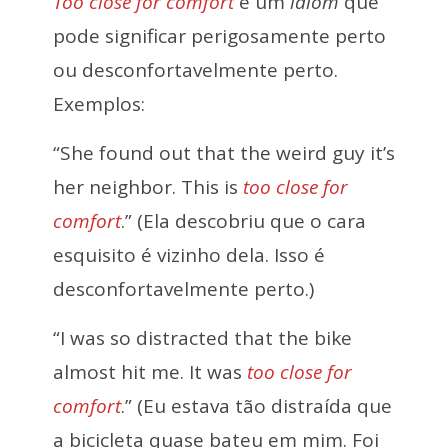
Too close for comfort
é um
idiom
que
pode significar perigosamente perto
ou desconfortavelmente perto.
Exemplos:
“She found out that the weird guy it’s
her neighbor. This is
too close for
comfort
.” (Ela descobriu que o cara
esquisito é vizinho dela. Isso é
desconfortavelmente perto.)
“I was so distracted that the bike
almost hit me. It was
too close for
comfort
.” (Eu estava tão distraída que
a bicicleta quase bateu em mim. Foi