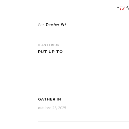
“
TX
f
Por
Teacher Pri
ANTERIOR
PUT UP TO
GATHER IN
outubro 28, 2025