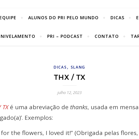
EQUIPE
ALUNOS DO PRI PELO MUNDO
DICAS
 NIVELAMENTO
PRI – PODCAST
CONTATO
TA
,
DICAS
SLANG
THX / TX
julho 12, 2023
/ TX
é uma abreviação de
thanks
, usada em mensag
igado(a)’. Exemplos:
for the flowers, I loved it!” (Obrigada pelas flores,