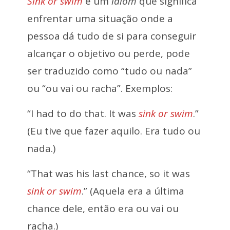
Sink or swim
é um
idiom
que significa
enfrentar uma situação onde a
pessoa dá tudo de si para conseguir
alcançar o objetivo ou perde, pode
ser traduzido como “tudo ou nada”
ou “ou vai ou racha”. Exemplos:
“I had to do that. It was
sink or swim
.”
(Eu tive que fazer aquilo. Era tudo ou
nada.)
“That was his last chance, so it was
sink or swim
.” (Aquela era a última
chance dele, então era ou vai ou
racha.)