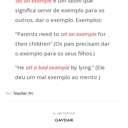
Set an example
é um
idiom
que
significa servir de exemplo para os
outros, dar o exemplo. Exemplos:
“Parents need to
set an example
for
their children” (Os pais precisam dar
o exemplo para os seus filhos.)
“He
set a bad example
by lying.” (Ele
deu um mal exemplo ao mentir.)
Por
Teacher Pri
ANTERIOR
GAYDAR