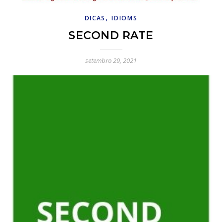
,
DICAS
IDIOMS
SECOND RATE
setembro 29, 2021