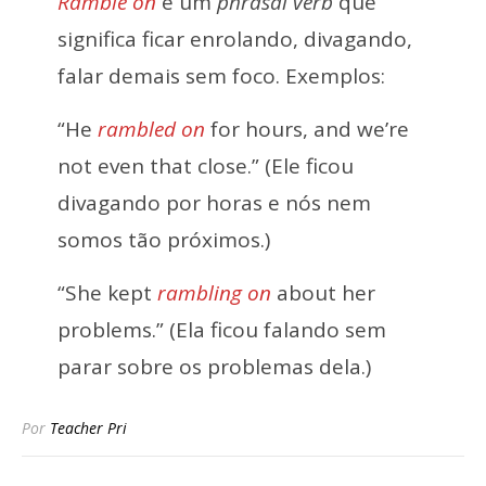
Ramble on
é um
phrasal verb
que
significa ficar enrolando, divagando,
falar demais sem foco. Exemplos:
“He
rambled on
for hours, and we’re
not even that close.” (Ele ficou
divagando por horas e nós nem
somos tão próximos.)
“She kept
rambling on
about her
problems.” (Ela ficou falando sem
parar sobre os problemas dela.)
Por
Teacher Pri