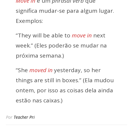
Move in
é um
phrasal verb
que
significa mudar-se para algum lugar.
Exemplos:
“They will be able to
move in
next
week.” (Eles poderão se mudar na
próxima semana.)
“She
moved in
yesterday, so her
things are still in boxes.” (Ela mudou
ontem, por isso as coisas dela ainda
estão nas caixas.)
Por
Teacher Pri