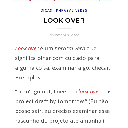
,
DICAS
PHRASAL VERBS
LOOK OVER
novembro 9, 2022
Look over
é um
phrasal verb
que
significa olhar com cuidado para
alguma coisa, examinar algo, checar.
Exemplos:
“I can’t go out, I need to
look over
this
project draft by tomorrow.” (Eu não
posso sair, eu preciso examinar esse
rascunho do projeto até amanhã.)