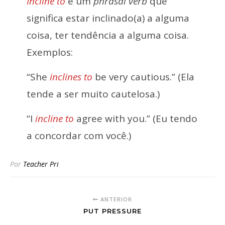
Incline to
é um
phrasal verb
que
significa estar inclinado(a) a alguma
coisa, ter tendência a alguma coisa.
Exemplos:
“She
inclines to
be very cautious.” (Ela
tende a ser muito cautelosa.)
“I
incline to
agree with you.” (Eu tendo
a concordar com você.)
Por
Teacher Pri
ANTERIOR
PUT PRESSURE