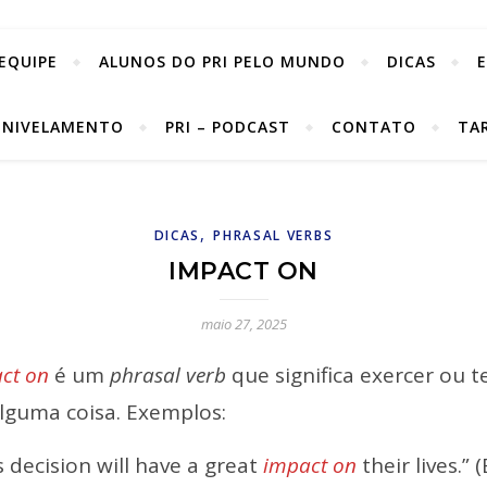
EQUIPE
ALUNOS DO PRI PELO MUNDO
DICAS
 NIVELAMENTO
PRI – PODCAST
CONTATO
TA
,
DICAS
PHRASAL VERBS
IMPACT ON
maio 27, 2025
ct on
é um
phrasal verb
que significa exercer ou 
lguma coisa. Exemplos:
s decision will have a great
impact on
their lives.”