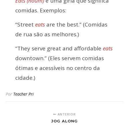
Eats (noum)
é uma gíria que significa
comidas. Exemplos:
“Street
eats
are the best.” (Comidas
de rua são as melhores.)
“They serve great and affordable
eats
downtown.” (Eles servem comidas
ótimas e acessíveis no centro da
cidade.)
Por
Teacher Pri
ANTERIOR
JOG ALONG