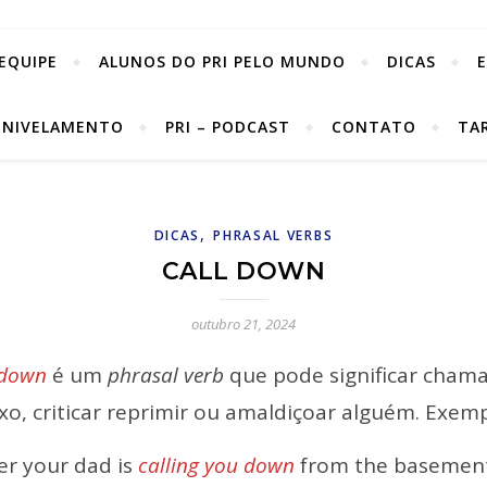
EQUIPE
ALUNOS DO PRI PELO MUNDO
DICAS
 NIVELAMENTO
PRI – PODCAST
CONTATO
TA
,
DICAS
PHRASAL VERBS
CALL DOWN
outubro 21, 2024
 down
é um
phrasal verb
que pode significar cham
xo, criticar reprimir ou amaldiçoar alguém. Exemp
er your dad is
calling you down
from the basement.”