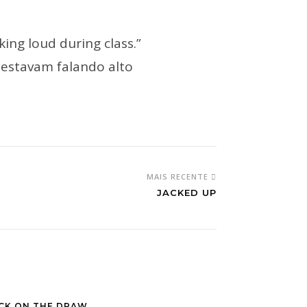
ing loud during class.”
estavam falando alto
MAIS RECENTE
JACKED UP
CK ON THE DRAW