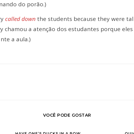
mando do porão.)
ry
called down
the students because they were talk
y chamou a atenção dos estudantes porque eles 
nte a aula.)
VOCÊ PODE GOSTAR
HAVE ONE’S DUCKS IN A ROW
QUI