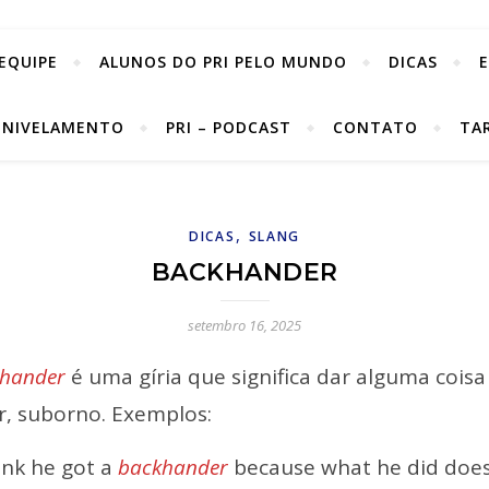
EQUIPE
ALUNOS DO PRI PELO MUNDO
DICAS
 NIVELAMENTO
PRI – PODCAST
CONTATO
TA
,
DICAS
SLANG
BACKHANDER
setembro 16, 2025
hander
é uma gíria que significa dar alguma cois
r, suborno. Exemplos:
hink he got a
backhander
because what he did does