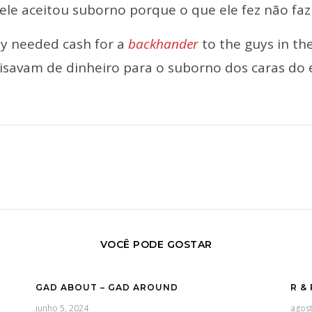
ele aceitou suborno porque o que ele fez não faz 
y needed cash for a
backhander
to the guys in the 
isavam de dinheiro para o suborno dos caras do e
VOCÊ PODE GOSTAR
GAD ABOUT – GAD AROUND
R & 
junho 5, 2024
agost