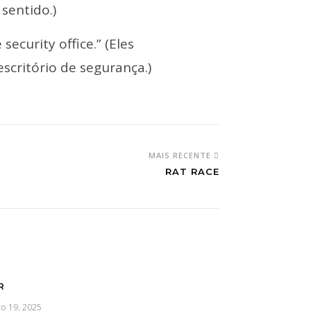
sentido.)
security office.” (Eles
scritório de segurança.)
MAIS RECENTE
RAT RACE
R
o 19, 2025