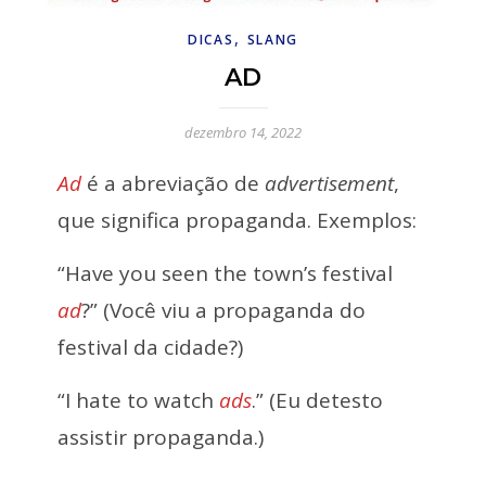
,
DICAS
SLANG
AD
dezembro 14, 2022
Ad
é a abreviação de
advertisement
,
que significa propaganda. Exemplos:
“Have you seen the town’s festival
ad
?” (Você viu a propaganda do
festival da cidade?)
“I hate to watch
ad
s
.” (Eu detesto
assistir propaganda.)