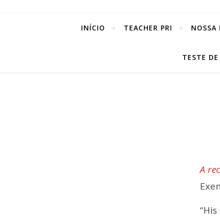
INÍCIO
TEACHER PRI
NOSSA 
TESTE DE
A rec
Exe
“His