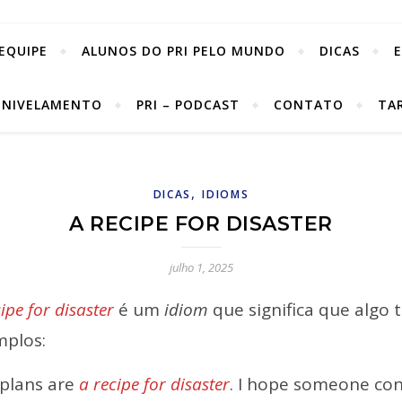
EQUIPE
ALUNOS DO PRI PELO MUNDO
DICAS
 NIVELAMENTO
PRI – PODCAST
CONTATO
TA
,
DICAS
IDIOMS
A RECIPE FOR DISASTER
julho 1, 2025
ipe for disaster
é um
idiom
que significa que algo 
mplos:
 plans are
a recipe for disaster
. I hope someone con