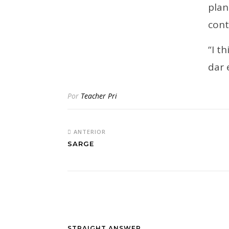
plan
cont
“I th
dar 
Por
Teacher Pri
ANTERIOR
SARGE
STRAIGHT ANSWER