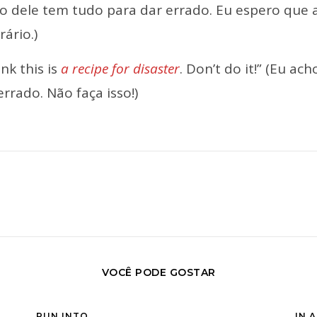
o dele tem tudo para dar errado. Eu espero que
rário.)
ink this is
a recipe for disaster
. Don’t do it!” (Eu a
errado. Não faça isso!)
VOCÊ PODE GOSTAR
RUN INTO
IN A