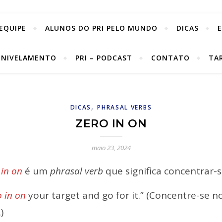
EQUIPE
ALUNOS DO PRI PELO MUNDO
DICAS
 NIVELAMENTO
PRI – PODCAST
CONTATO
TA
,
DICAS
PHRASAL VERBS
ZERO IN ON
maio 23, 2024
 in on
é um
phrasal verb
que significa concentrar-
o in on
your target and go for it.” (Concentre-se no
)