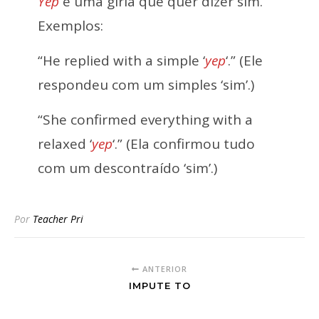
Yep
é uma gíria que quer dizer sim.
Exemplos:
“He replied with a simple ‘
yep
‘.” (Ele
respondeu com um simples ‘sim’.)
“She confirmed everything with a
relaxed ‘
yep
‘.” (Ela confirmou tudo
com um descontraído ‘sim’.)
Por
Teacher Pri
ANTERIOR
IMPUTE TO