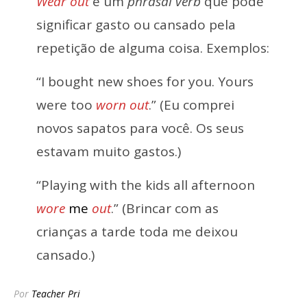
Wear out
é um
phrasal verb
que pode
significar gasto ou cansado pela
repetição de alguma coisa. Exemplos:
“I bought new shoes for you. Yours
were too
worn out
.” (Eu comprei
novos sapatos para você. Os seus
estavam muito gastos.)
“Playing with the kids all afternoon
wore
me
out
.” (Brincar com as
crianças a tarde toda me deixou
cansado.)
Por
Teacher Pri