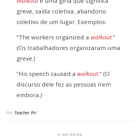
Walkout
é uma gíria que significa
greve, saída coletiva, abandono
coletivo de um lugar. Exemplos:
“The workers organized a
walkout
.”
(Os trabalhadores organizaram uma
greve.)
“His speech caused a
walkout
.” (O
discurso dele fez as pessoas irem
embora.)
Por
Teacher Pri
ANTERIOR