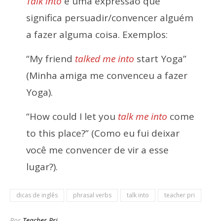
Talk into
é uma expressão que
significa persuadir/convencer alguém
a fazer alguma coisa. Exemplos:
“My friend
talked me into
start Yoga”
(Minha amiga me convenceu a fazer
Yoga).
“How could I let you
talk me into
come
to this place?” (Como eu fui deixar
você me convencer de vir a esse
lugar?).
dicas de inglês
phrasal verbs
talk into
teacher pri
Por
Teacher Pri