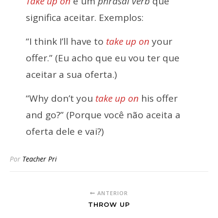
Take up on
é um
phrasal verb
que
significa aceitar. Exemplos:
“I think I’ll have to
take up on
your
offer.” (Eu acho que eu vou ter que
aceitar a sua oferta.)
“Why don’t you
take up on
his offer
and go?” (Porque você não aceita a
oferta dele e vai?)
Por
Teacher Pri
ANTERIOR
THROW UP