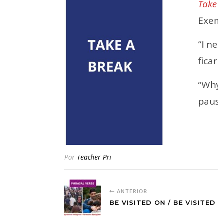
Take
Exe
“I n
ficar
“Wh
paus
Por
Teacher Pri
ANTERIOR
BE VISITED ON / BE VISITE