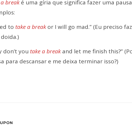
 a break
é uma gíria que significa fazer uma pausa
mplos:
eed to
take a break
or I will go mad.” (Eu preciso 
 doida.)
y don’t you
take a break
and let me finish this?” (
a para descansar e me deixa terminar isso?)
D UPON