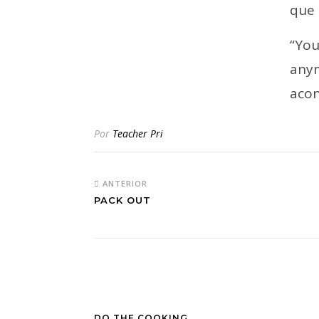
que 
“You
anym
acon
Por
Teacher Pri
ANTERIOR
PACK OUT
DO THE COOKING