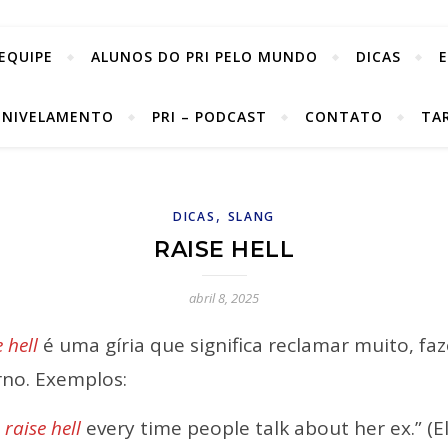
EQUIPE
ALUNOS DO PRI PELO MUNDO
DICAS
 NIVELAMENTO
PRI – PODCAST
CONTATO
TA
,
DICAS
SLANG
RAISE HELL
abril 8, 2025
 hell
é uma gíria que significa reclamar muito, faz
rno. Exemplos:
e
raise hell
every time people talk about her ex.” (E