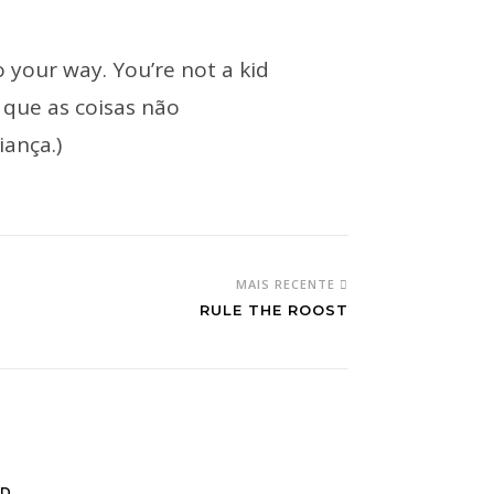
 your way. You’re not a kid
 que as coisas não
iança.)
MAIS RECENTE
RULE THE ROOST
UD