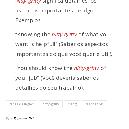
Nitty-gritty
significa detalhes, os
aspectos importantes de algo.
Exemplos:
“Knowing the
nitty-gritty
of what you
want is helpfull” (Saber os aspectos
importantes do que você quer é útil).
“You should know the
nitty-gritty
of
your job” (Você deveria saber os
detalhes do seu trabalho).
dicas de inglês
nitty-gritty
slang
teacher pri
Por
Teacher Pri