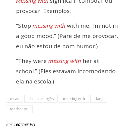
Messing with
significa incomodar ou
provocar. Exemplos:
“Stop
messing with
with me, I’m not in
a good mood.” (Pare de me provocar,
eu não estou de bom humor.)
“They were
messing with
her at
school.” (Eles estavam incomodando
ela na escola.)
dicas
dicas de inglês
messing with
slang
teacher pri
Por
Teacher Pri