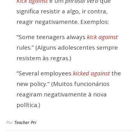
Kick against
é um
phrasal verb
que
significa resistir a algo, ir contra,
reagir negativamente. Exemplos:
“Some teenagers always
kick against
rules.” (Alguns adolescentes sempre
resistem às regras.)
“Several employees
kicked against
the
new policy.” (Muitos funcionários
reagiram negativamente à nova
política.)
Por
Teacher Pri