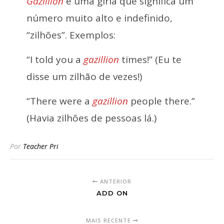
Gazillion
é uma gíria que significa um
número muito alto e indefinido,
“zilhões”. Exemplos:
“I told you a
gazillion
times!” (Eu te
disse um zilhão de vezes!)
“There were a
gazillion
people there.”
(Havia zilhões de pessoas lá.)
Por
Teacher Pri
ANTERIOR
ADD ON
MAIS RECENTE