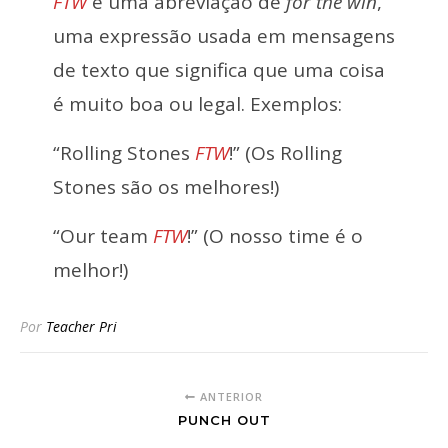
FTW
é uma abreviação de
for the win
,
uma expressão usada em mensagens
de texto que significa que uma coisa
é muito boa ou legal. Exemplos:
“Rolling Stones
FTW
!” (Os Rolling
Stones são os melhores!)
“Our team
FTW
!” (O nosso time é o
melhor!)
Por
Teacher Pri
ANTERIOR
PUNCH OUT