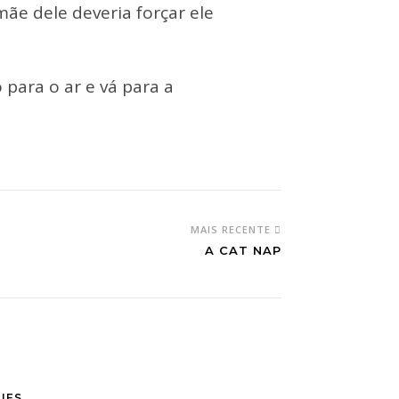
 mãe dele deveria forçar ele
o para o ar e vá para a
MAIS RECENTE
A CAT NAP
IES