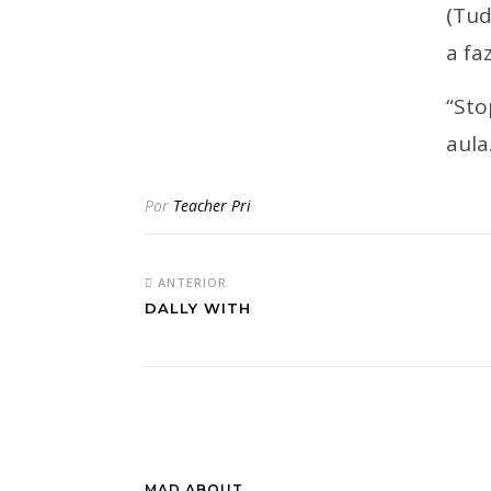
(Tud
a fa
“St
aula.
Por
Teacher Pri
ANTERIOR
DALLY WITH
MAD ABOUT