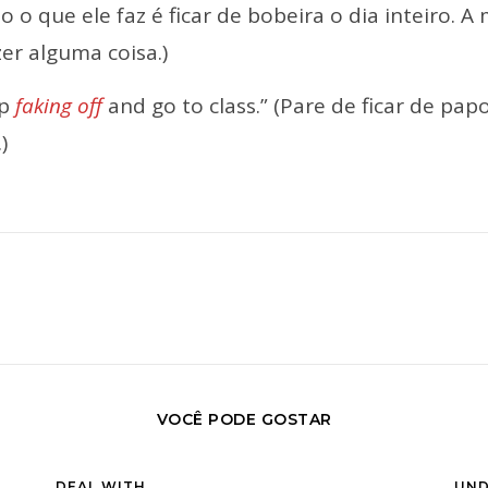
o o que ele faz é ficar de bobeira o dia inteiro. A
zer alguma coisa.)
op
faking off
and go to class.” (Pare de ficar de pap
)
VOCÊ PODE GOSTAR
DEAL WITH
UND