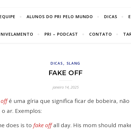
EQUIPE
ALUNOS DO PRI PELO MUNDO
DICAS
 NIVELAMENTO
PRI – PODCAST
CONTATO
TA
,
DICAS
SLANG
FAKE OFF
janeiro 14, 2025
 off
é uma gíria que significa ficar de bobeira, não
 o ar. Exemplos:
 he does is to
fake off
all day. His mom should mak