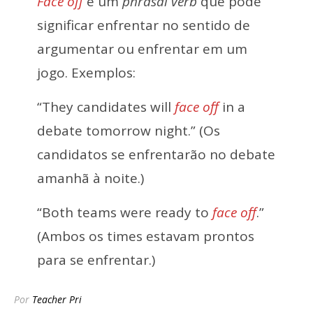
Face off
é um
phrasal verb
que pode
significar enfrentar no sentido de
argumentar ou enfrentar em um
jogo. Exemplos:
“They candidates will
face off
in a
debate tomorrow night.” (Os
candidatos se enfrentarão no debate
amanhã à noite.)
“Both teams were ready to
face off
.”
(Ambos os times estavam prontos
para se enfrentar.)
Por
Teacher Pri