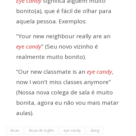
Eye candy
significa alguém muito
bonito(a), que é fácil de olhar para
aquela pessoa. Exemplos:
“Your new neighbour really are an
eye candy
” (Seu novo vizinho é
realmente muito bonito).
“Our new classmate is an
eye candy
,
now I won’t miss classes anymore”
(Nossa nova colega de sala é muito
bonita, agora eu não vou mais matar
aulas).
dicas
dicas de inglês
eye candy
slang