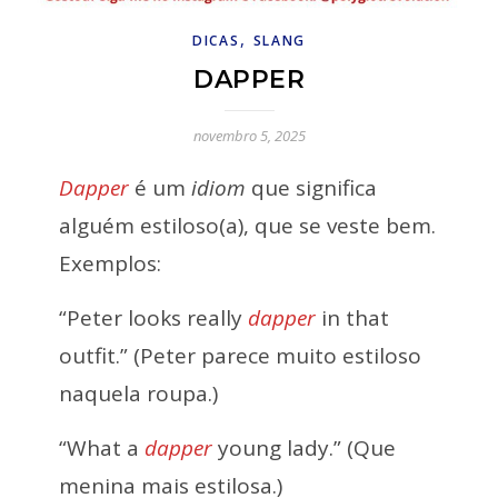
,
DICAS
SLANG
DAPPER
novembro 5, 2025
Dapper
é um
idiom
que significa
alguém estiloso(a), que se veste bem.
Exemplos:
“Peter looks really
dapper
in that
outfit.” (Peter parece muito estiloso
naquela roupa.)
“What a
dapper
young lady.” (Que
menina mais estilosa.)