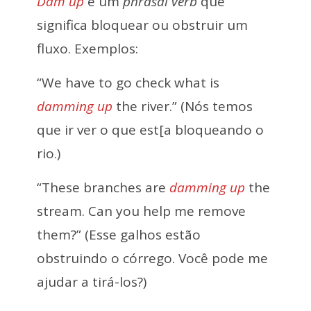
Dam up
é um
phrasal verb
que
significa bloquear ou obstruir um
fluxo. Exemplos:
“We have to go check what is
damming up
the river.” (Nós temos
que ir ver o que est[a bloqueando o
rio.)
“These branches are
damming up
the
stream. Can you help me remove
them?” (Esse galhos estão
obstruindo o córrego. Você pode me
ajudar a tirá-los?)