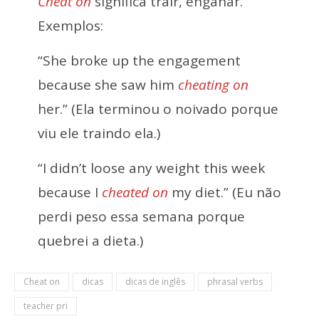
Cheat on
significa trair, enganar.
Exemplos:
“She broke up the engagement
because she saw him
cheating on
her.” (Ela terminou o noivado porque
viu ele traindo ela.)
“I didn’t loose any weight this week
because I
cheated on
my diet.” (Eu não
perdi peso essa semana porque
quebrei a dieta.)
Cheat on
dicas
dicas de inglês
phrasal verbs
teacher pri