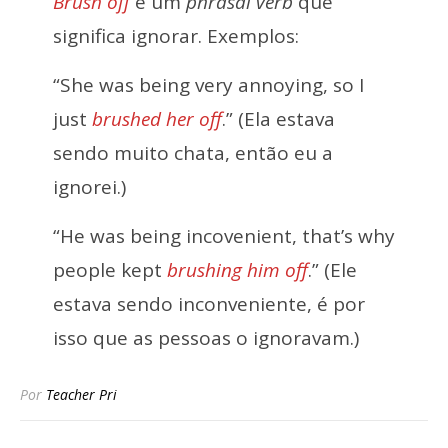
Brush off
é um
phrasal verb
que
significa ignorar. Exemplos:
“She was being very annoying, so I
just
brushed her off
.” (Ela estava
sendo muito chata, então eu a
ignorei.)
“He was being incovenient, that’s why
people kept
brushing him off
.” (Ele
estava sendo inconveniente, é por
isso que as pessoas o ignoravam.)
Por
Teacher Pri