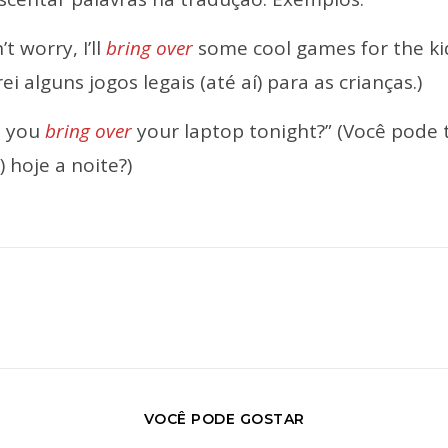
’t worry, I’ll
bring over
some cool games for the kid
rei alguns jogos legais (até aí) para as crianças.)
n you
bring over
your laptop tonight?” (Você pode t
 hoje a noite?)
VOCÊ PODE GOSTAR