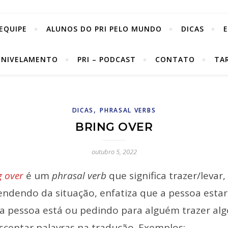
EQUIPE
ALUNOS DO PRI PELO MUNDO
DICAS
 NIVELAMENTO
PRI – PODCAST
CONTATO
TA
,
DICAS
PHRASAL VERBS
BRING OVER
outubro 5, 2022
g over
é um
phrasal verb
que significa trazer/levar
ndendo da situação, enfatiza que a pessoa estar
a pessoa está ou pedindo para alguém trazer alg
scentar palavras na tradução. Exemplos: