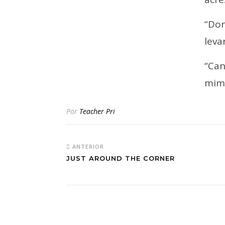
“Don
leva
“Ca
mim)
Por
Teacher Pri
ANTERIOR
JUST AROUND THE CORNER