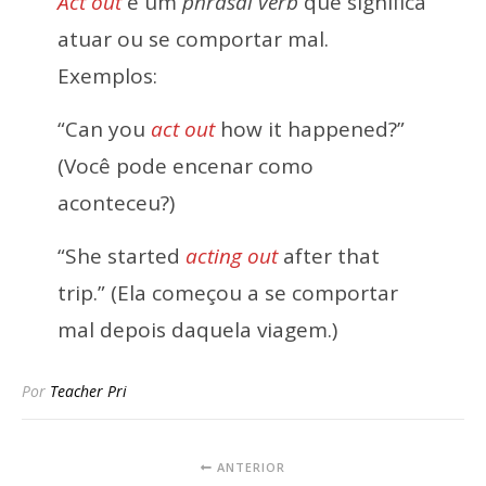
Act out
é um
phrasal verb
que significa
atuar ou se comportar mal.
Exemplos:
“Can you
act out
how it happened?”
(Você pode encenar como
aconteceu?)
“She started
acting out
after that
trip.” (Ela começou a se comportar
mal depois daquela viagem.)
Por
Teacher Pri
ANTERIOR