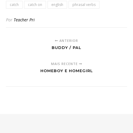
catch
catch on
english
phrasal verbs
Por
Teacher Pri
ANTERIOR
BUDDY / PAL
MAIS RECENTE
HOMEBOY E HOMEGIRL